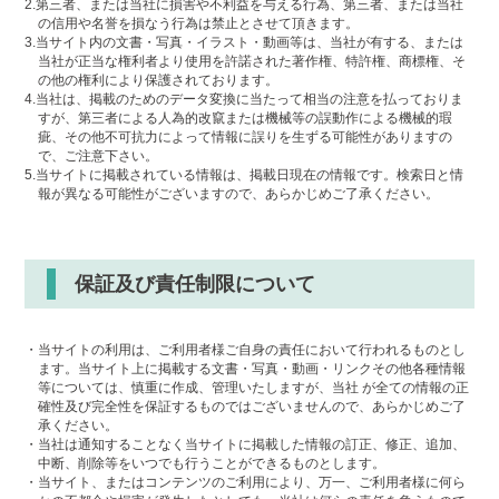
2.第三者、または当社に損害や不利益を与える行為、第三者、または当社
の信用や名誉を損なう行為は禁止とさせて頂きます。
3.当サイト内の文書・写真・イラスト・動画等は、当社が有する、または
当社が正当な権利者より使用を許諾された著作権、特許権、商標権、そ
の他の権利により保護されております。
4.当社は、掲載のためのデータ変換に当たって相当の注意を払っておりま
すが、第三者による人為的改竄または機械等の誤動作による機械的瑕
疵、その他不可抗力によって情報に誤りを生ずる可能性がありますの
で、ご注意下さい。
5.当サイトに掲載されている情報は、掲載日現在の情報です。検索日と情
報が異なる可能性がございますので、あらかじめご了承ください。
保証及び責任制限について
・当サイトの利用は、ご利用者様ご自身の責任において行われるものとし
ます。当サイト上に掲載する文書・写真・動画・リンクその他各種情報
等については、慎重に作成、管理いたしますが、当社 が全ての情報の正
確性及び完全性を保証するものではございませんので、あらかじめご了
承ください。
・当社は通知することなく当サイトに掲載した情報の訂正、修正、追加、
中断、削除等をいつでも行うことができるものとします。
・当サイト、またはコンテンツのご利用により、万一、ご利用者様に何ら